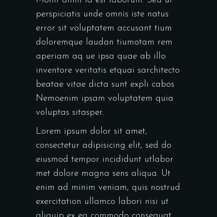
Mollit anim id est laborum. Sed ut
perspiciatis unde omnis iste natus
error sit voluptatem accusant tium
doloremque laudan tiumotam rem
aperiam aq ue ipsa quae ab illo
inventore veritatis etquai sarchitecto
beatae vitae dicta sunt expli cabos
Nemoenim ipsam voluptatem quia
voluptas sitasper.
Lorem ipsum dolor sit amet,
consectetur adipisicing elit, sed do
eiusmod tempor incididunt utlabor
met dolore magna sens aliqua. Ut
enim ad minim veniam, quis nostrud
exercitation ullamco labori nisi ut
aliquip ex ea commodo consequat.